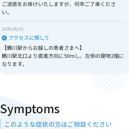
ご迷惑をお掛けいたしますが、何卒ご了承くださ
い。
2026/06/01
アクセスに関して
【鶴川駅からお越しの患者さまへ】
鶴川駅北口より直進方向に50mし、左側の建物2階に
なります。
大通り沿いにクリニックへのエレベーター入り口が
ございます。
【お車をご利用の患者さま】
Symptoms
当院提携駐車場は、小田急OXさん上の立体駐車場も
しくは、その隣のシンコウパークになります。
どちらをご利用の場合でも300円分の利用券をお渡し
このような症状の方はご相談ください
しますので、駐車券もしくは駐車証明書を必ずお持