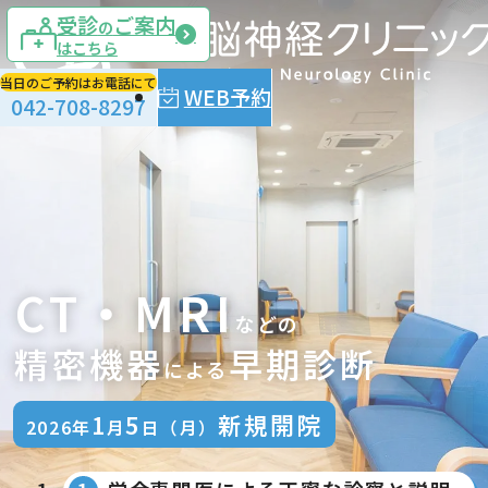
受診
ご案内
の
はこちら
当日のご予約はお電話にて
WEB予約
042-708-8297
CT・MRI
などの
精密機器
早期診断
による
1
5
新規開院
2026年
月
日（月）