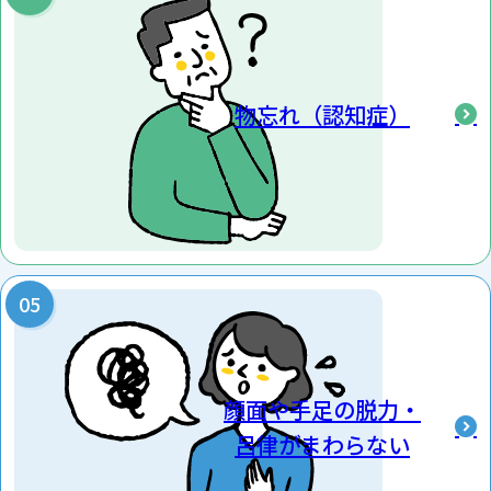
るご家族さまに対する問診から始めていきます。
認知症が疑われるとなれば、その患者さまに対する認
知機能検査（MMSE、HDS-R 等）を行います。
物忘れ（認知症）
その結果、さらに異常があるとなれば、各々の認知
症でみられるとされる特長的な症状の有無であった
り、画像検査（CT、MRI、SPECT 等）を行ったりし
て、総合的に判断し、診断をつけていきます。
以下の症状に心当たりがあれば、一度当院をご受診
ください。
顔面や手足の脱力・
・約束したことをよくすっぽかしてしまう
・常に行く場所であっても道に迷うようになった
呂律がまわらない
・忘れ物をしたという自覚がない