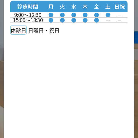
診療時間
月
火
水
木
金
土
日祝
9:00～12:30
●
●
●
●
●
●
－
15:00～18:30
●
●
●
●
●
－
－
休診日
日曜日・祝日