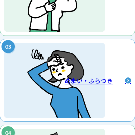
ものを忘れてしまうのに対し、加齢による物忘れの方
というのは、体験の一部のみ忘れているという特長
があります。
具体的にいえば、朝食を食べていたのにも関わらず、
そのこと自体を忘れてしまうのが認知症の患者さま
です。
その一方で、朝食を食べていたことは覚えているもの
の、何を食べたかを忘れているというのが加齢による
物忘れの特長です。
めまい・ふらつき
ただいずれにしても、その違いを一般の方々が見極め
るのは難しいので、気になることがある、認知症を
発症しているか不安という場合は、遠慮なく当院を
ご受診ください。
もの忘れ外来では、まずもの忘れ患者さまや同居す